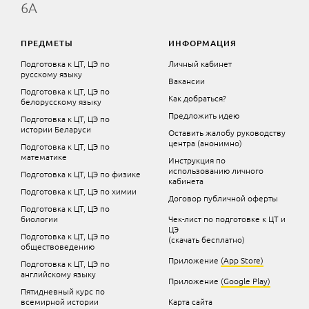
6А
ПРЕДМЕТЫ
ИНФОРМАЦИЯ
Подготовка к ЦТ, ЦЭ по
Личный кабинет
русскому языку
Вакансии
Подготовка к ЦТ, ЦЭ по
Как добраться?
белорусскому языку
Предложить идею
Подготовка к ЦТ, ЦЭ по
истории Беларуси
Оставить жалобу руководству
центра (анонимно)
Подготовка к ЦТ, ЦЭ по
математике
Инструкция по
использованию личного
Подготовка к ЦТ, ЦЭ по физике
кабинета
Подготовка к ЦТ, ЦЭ по химии
Договор публичной оферты
Подготовка к ЦТ, ЦЭ по
биологии
Чек-лист по подготовке к ЦТ и
ЦЭ
Подготовка к ЦТ, ЦЭ по
(скачать бесплатно)
обществоведению
Приложение
(App Store)
Подготовка к ЦТ, ЦЭ по
английскому языку
Приложение
(Google Play)
Пятидневный курс по
всемирной истории
Карта сайта