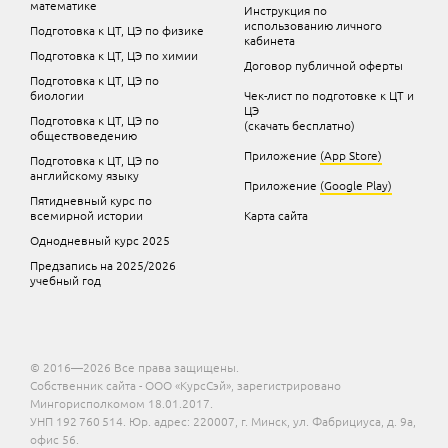
математике
Инструкция по
использованию личного
Подготовка к ЦТ, ЦЭ по физике
кабинета
Подготовка к ЦТ, ЦЭ по химии
Договор публичной оферты
Подготовка к ЦТ, ЦЭ по
биологии
Чек-лист по подготовке к ЦТ и
ЦЭ
Подготовка к ЦТ, ЦЭ по
(скачать бесплатно)
обществоведению
Приложение
(App Store)
Подготовка к ЦТ, ЦЭ по
английскому языку
Приложение
(Google Play)
Пятидневный курс по
всемирной истории
Карта сайта
Однодневный курс 2025
Предзапись на 2025/2026
учебный год
© 2016—2026 Все права защищены.
Собственник сайта - ООО «КурсСэй», зарегистрировано
Мингорисполкомом 18.01.2017.
УНП 192 760 514. Юр. адрес: 220007, г. Минск, ул. Фабрициуса, д. 9а,
офис 56.