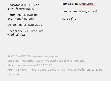
Приложение
(App Store)
Подготовка к ЦТ, ЦЭ по
английскому языку
Приложение
(Google Play)
Пятидневный курс по
всемирной истории
Карта сайта
Однодневный курс 2025
Предзапись на 2025/2026
учебный год
© 2016—2026 Все права защищены.
Собственник сайта - ООО «КурсСэй», зарегистрировано
Мингорисполкомом 18.01.2017.
УНП 192 760 514. Юр. адрес: 220007, г. Минск, ул. Фабрициуса, д. 9а,
офис 56.