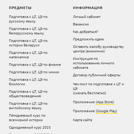
ПРЕДМЕТЫ
ИНФОРМАЦИЯ
Подготовка к ЦТ, ЦЭ по
Личный кабинет
русскому языку
Вакансии
Подготовка к ЦТ, ЦЭ по
Как добраться?
белорусскому языку
Предложить идею
Подготовка к ЦТ, ЦЭ по
истории Беларуси
Оставить жалобу руководству
центра (анонимно)
Подготовка к ЦТ, ЦЭ по
математике
Инструкция по
использованию личного
Подготовка к ЦТ, ЦЭ по физике
кабинета
Подготовка к ЦТ, ЦЭ по химии
Договор публичной оферты
Подготовка к ЦТ, ЦЭ по
биологии
Чек-лист по подготовке к ЦТ и
ЦЭ
Подготовка к ЦТ, ЦЭ по
(скачать бесплатно)
обществоведению
Приложение
(App Store)
Подготовка к ЦТ, ЦЭ по
английскому языку
Приложение
(Google Play)
Пятидневный курс по
всемирной истории
Карта сайта
Однодневный курс 2025