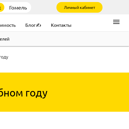
к
Гомель
Личный кабинет
оимость
Блог✍
Контакты
елей
году
бном году