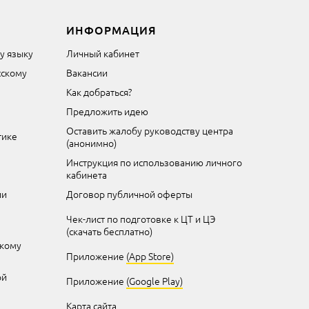
ИНФОРМАЦИЯ
му языку
Личный кабинет
сскому
Вакансии
Как добраться?
Предложить идею
Оставить жалобу руководству центра
тике
(анонимно)
Инструкция по использованию личного
кабинета
ии
Договор публичной оферты
Чек-лист по подготовке к ЦТ и ЦЭ
(скачать бесплатно)
скому
Приложение
(App Store)
ой
Приложение
(Google Play)
Карта сайта