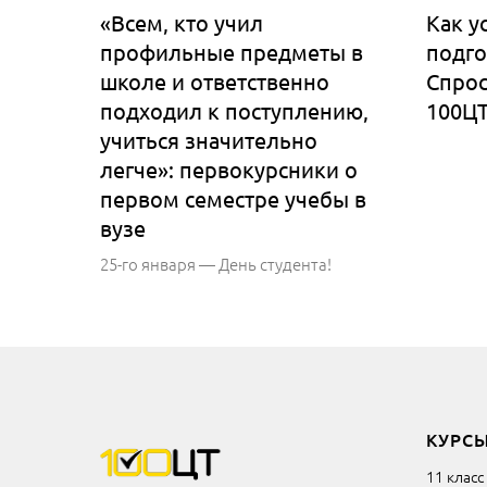
«Всем, кто учил
Как у
профильные предметы в
подго
школе и ответственно
Спрос
подходил к поступлению,
100Ц
учиться значительно
легче»: первокурсники о
первом семестре учебы в
вузе
25-го января — День студента!
КУРС
11 класс