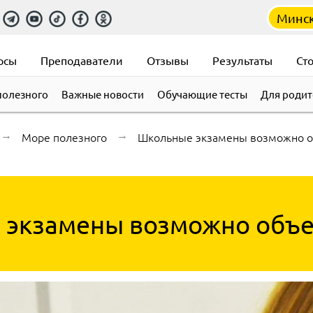
Минс
рсы
Преподаватели
Отзывы
Результаты
Ст
полезного
Важные новости
Обучающие тесты
Для родит
→
Море полезного
→
Школьные экзамены возможно о
экзамены возможно объе