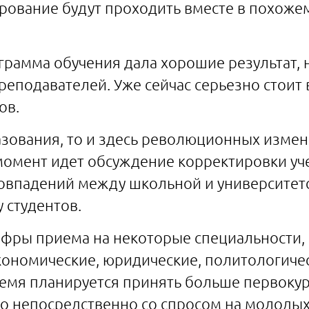
рование будут проходить вместе в похоже
ограмма обучения дала хорошие результат,
еподавателей. Уже сейчас серьезно стоит
ов.
азования, то и здесь революционных измен
момент идет обсуждение корректировки уч
овпадений между школьной и университет
 студентов.
фры приема на некоторые специальности, в
кономические, юридические, политологиче
ремя планируется принять больше первокурс
то непосредственно со спросом на молоды