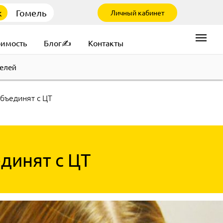
к
Гомель
Личный кабинет
оимость
Блог✍
Контакты
елей
бъединят с ЦТ
динят с ЦТ