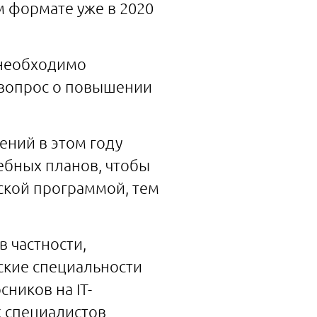
м формате уже в 2020
 необходимо
 вопрос о повышении
ений в этом году
ебных планов, чтобы
ской программой, тем
 частности,
ские специальности
ников на IT-
х специалистов