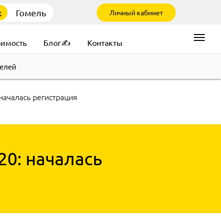
к
Гомель
Личный кабинет
оимость
Блог✍
Контакты
елей
началась регистрация
20: началась