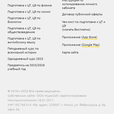
использованию личного
Подготовка к ЦТ, ЦЭ по физике
кабинета
Подготовка к ЦТ, ЦЭ по химии
Договор публичной оферты
Подготовка к ЦТ, ЦЭ по
биологии
Чек-лист по подготовке к ЦТ и
ЦЭ
Подготовка к ЦТ, ЦЭ по
(скачать бесплатно)
обществоведению
Приложение
(App Store)
Подготовка к ЦТ, ЦЭ по
английскому языку
Приложение
(Google Play)
Пятидневный курс по
всемирной истории
Карта сайта
Однодневный курс 2025
Предзапись на 2025/2026
учебный год
© 2016—2026 Все права защищены.
Собственник сайта - ООО «КурсСэй», зарегистрировано
Мингорисполкомом 18.01.2017.
УНП 192 760 514. Юр. адрес: 220007, г. Минск, ул. Фабрициуса, д. 9а,
офис 56.