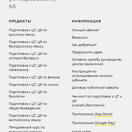
6А
ПРЕДМЕТЫ
ИНФОРМАЦИЯ
Подготовка к ЦТ, ЦЭ по
Личный кабинет
русскому языку
Вакансии
Подготовка к ЦТ, ЦЭ по
Как добраться?
белорусскому языку
Предложить идею
Подготовка к ЦТ, ЦЭ по
истории Беларуси
Оставить жалобу руководству
центра (анонимно)
Подготовка к ЦТ, ЦЭ по
математике
Инструкция по
использованию личного
Подготовка к ЦТ, ЦЭ по физике
кабинета
Подготовка к ЦТ, ЦЭ по химии
Договор публичной оферты
Подготовка к ЦТ, ЦЭ по
биологии
Чек-лист по подготовке к ЦТ и
ЦЭ
Подготовка к ЦТ, ЦЭ по
(скачать бесплатно)
обществоведению
Приложение
(App Store)
Подготовка к ЦТ, ЦЭ по
английскому языку
Приложение
(Google Play)
Пятидневный курс по
всемирной истории
Карта сайта