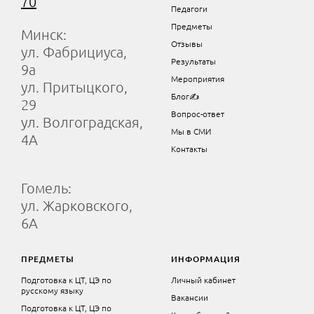
70
Педагоги
Предметы
Минск:
Отзывы
ул. Фабрициуса,
Результаты
9а
Мероприятия
ул. Притыцкого,
Блог✍
29
Вопрос-ответ
ул. Волгоградская,
Мы в СМИ
4А
Контакты
Гомель:
ул. Жарковского,
6А
ПРЕДМЕТЫ
ИНФОРМАЦИЯ
Подготовка к ЦТ, ЦЭ по
Личный кабинет
русскому языку
Вакансии
Подготовка к ЦТ, ЦЭ по