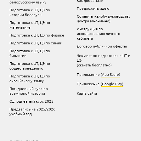
Как добраться?
белорусскому языку
Предложить идею
Подготовка к ЦТ, ЦЭ по
истории Беларуси
Оставить жалобу руководству
центра (анонимно)
Подготовка к ЦТ, ЦЭ по
математике
Инструкция по
использованию личного
Подготовка к ЦТ, ЦЭ по физике
кабинета
Подготовка к ЦТ, ЦЭ по химии
Договор публичной оферты
Подготовка к ЦТ, ЦЭ по
биологии
Чек-лист по подготовке к ЦТ и
ЦЭ
Подготовка к ЦТ, ЦЭ по
(скачать бесплатно)
обществоведению
Приложение
(App Store)
Подготовка к ЦТ, ЦЭ по
английскому языку
Приложение
(Google Play)
Пятидневный курс по
всемирной истории
Карта сайта
Однодневный курс 2025
Предзапись на 2025/2026
учебный год
© 2016—2026 Все права защищены.