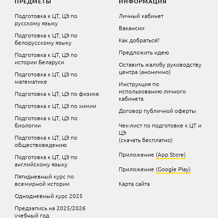
ПРЕДМЕТЫ
ИНФОРМАЦИЯ
Подготовка к ЦТ, ЦЭ по
Личный кабинет
русскому языку
Вакансии
Подготовка к ЦТ, ЦЭ по
Как добраться?
белорусскому языку
Предложить идею
Подготовка к ЦТ, ЦЭ по
истории Беларуси
Оставить жалобу руководству
центра (анонимно)
Подготовка к ЦТ, ЦЭ по
математике
Инструкция по
использованию личного
Подготовка к ЦТ, ЦЭ по физике
кабинета
Подготовка к ЦТ, ЦЭ по химии
Договор публичной оферты
Подготовка к ЦТ, ЦЭ по
биологии
Чек-лист по подготовке к ЦТ и
ЦЭ
Подготовка к ЦТ, ЦЭ по
(скачать бесплатно)
обществоведению
Приложение
(App Store)
Подготовка к ЦТ, ЦЭ по
английскому языку
Приложение
(Google Play)
Пятидневный курс по
всемирной истории
Карта сайта
Однодневный курс 2025
Предзапись на 2025/2026
учебный год