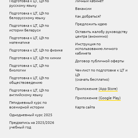
Подготовка к ЦТ, ЦЭ по
Личный кабинет
русскому языку
Вакансии
Подготовка к ЦТ, ЦЭ по
Как добраться?
белорусскому языку
Предложить идею
Подготовка к ЦТ, ЦЭ по
истории Беларуси
Оставить жалобу руководству
центра (анонимно)
Подготовка к ЦТ, ЦЭ по
математике
Инструкция по
использованию личного
Подготовка к ЦТ, ЦЭ по физике
кабинета
Подготовка к ЦТ, ЦЭ по химии
Договор публичной оферты
Подготовка к ЦТ, ЦЭ по
биологии
Чек-лист по подготовке к ЦТ и
ЦЭ
Подготовка к ЦТ, ЦЭ по
(скачать бесплатно)
обществоведению
Приложение
(App Store)
Подготовка к ЦТ, ЦЭ по
английскому языку
Приложение
(Google Play)
Пятидневный курс по
всемирной истории
Карта сайта
Однодневный курс 2025
Предзапись на 2025/2026
учебный год