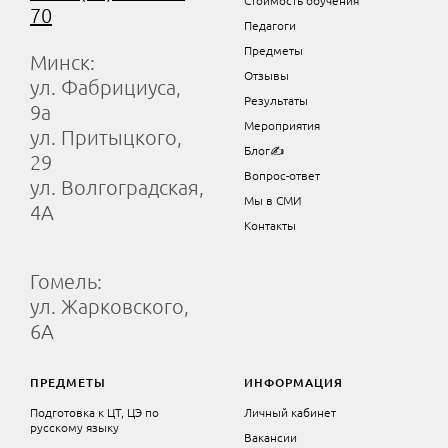
70
Педагоги
Предметы
Минск:
Отзывы
ул. Фабрициуса,
Результаты
9а
Мероприятия
ул. Притыцкого,
Блог✍
29
Вопрос-ответ
ул. Волгоградская,
Мы в СМИ
4А
Контакты
Гомель:
ул. Жарковского,
6А
ПРЕДМЕТЫ
ИНФОРМАЦИЯ
Подготовка к ЦТ, ЦЭ по
Личный кабинет
русскому языку
Вакансии