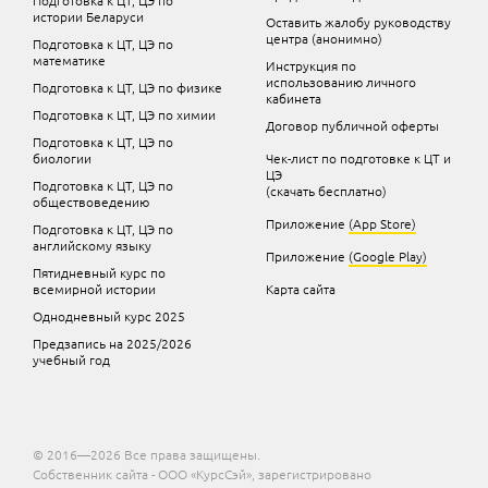
истории Беларуси
Оставить жалобу руководству
центра (анонимно)
Подготовка к ЦТ, ЦЭ по
математике
Инструкция по
использованию личного
Подготовка к ЦТ, ЦЭ по физике
кабинета
Подготовка к ЦТ, ЦЭ по химии
Договор публичной оферты
Подготовка к ЦТ, ЦЭ по
биологии
Чек-лист по подготовке к ЦТ и
ЦЭ
Подготовка к ЦТ, ЦЭ по
(скачать бесплатно)
обществоведению
Приложение
(App Store)
Подготовка к ЦТ, ЦЭ по
английскому языку
Приложение
(Google Play)
Пятидневный курс по
всемирной истории
Карта сайта
Однодневный курс 2025
Предзапись на 2025/2026
учебный год
© 2016—2026 Все права защищены.
Собственник сайта - ООО «КурсСэй», зарегистрировано