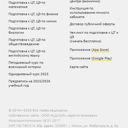
центра (анонимно)
Подготовка к ЦТ, ЦЭ по
математике
Инструкция по
использованию личного
Подготовка к ЦТ, ЦЭ по физике
кабинета
Подготовка к ЦТ, ЦЭ по химии
Договор публичной оферты
Подготовка к ЦТ, ЦЭ по
биологии
Чек-лист по подготовке к ЦТ и
ЦЭ
Подготовка к ЦТ, ЦЭ по
(скачать бесплатно)
обществоведению
Приложение
(App Store)
Подготовка к ЦТ, ЦЭ по
английскому языку
Приложение
(Google Play)
Пятидневный курс по
всемирной истории
Карта сайта
Однодневный курс 2025
Предзапись на 2025/2026
учебный год
© 2016—2026 Все права защищены.
Собственник сайта - ООО «КурсСэй», зарегистрировано
Мингорисполкомом 18.01.2017.
УНП 192 760 514. Юр. адрес: 220007, г. Минск, ул. Фабрициуса, д. 9а,