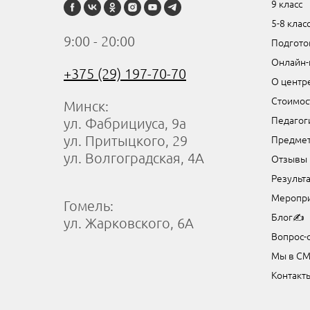
9 класс
5-8 клас
9:00 - 20:00
Подготов
Онлайн-
+375 (29) 197-70-70
О центр
Стоимос
Минск:
Педагог
ул. Фабрициуса, 9а
Предме
ул. Притыцкого, 29
ул. Волгоградская, 4А
Отзывы
Результ
Меропри
Гомель:
Блог✍
ул. Жарковского, 6А
Вопрос-
Мы в С
Контакт