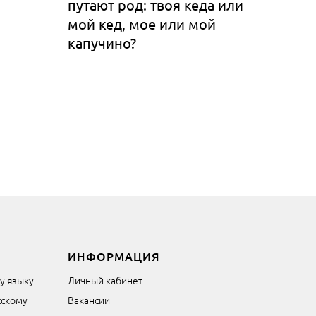
путают род: твоя кеда или
мой кед, мое или мой
капучино?
ИНФОРМАЦИЯ
му языку
Личный кабинет
сскому
Вакансии