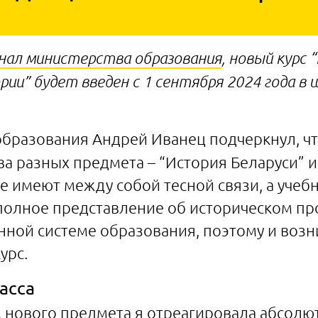
нал министерства образования
, новый курс 
и” будет введен с 1 сентября 2024 года в ш
бразования Андрей Иванец подчеркнул, чт
ва разных предмета – “История Беларуси” и
е имеют между собой тесной связи, а учеб
олное представление об историческом про
нной системе образования, поэтому и возн
урс.
асса
м нового предмета я отреагировала абсолют