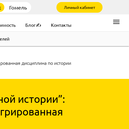
к
Гомель
Личный кабинет
оимость
Блог✍
Контакты
елей
ированная дисциплина по истории
ной истории”:
егрированная