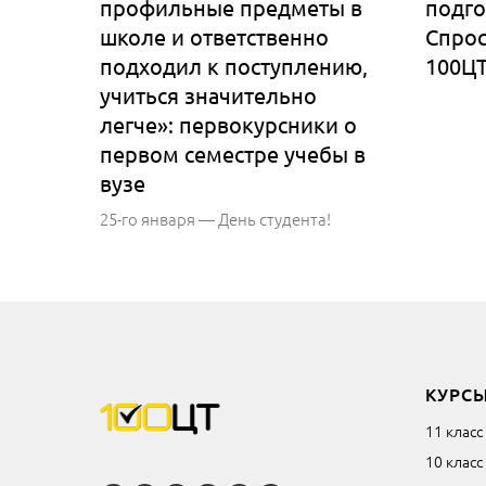
профильные предметы в
подго
школе и ответственно
Спрос
подходил к поступлению,
100Ц
учиться значительно
легче»: первокурсники о
первом семестре учебы в
вузе
25-го января — День студента!
КУРС
11 класс
10 класс