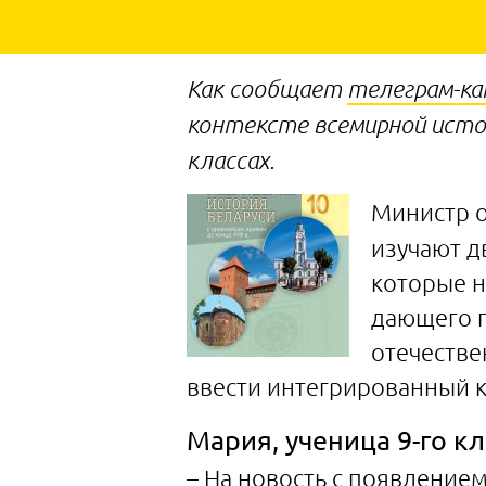
Как сообщает
телеграм-ка
контексте всемирной истори
классах.
Министр о
изучают д
которые н
дающего п
отечестве
ввести интегрированный к
Мария, ученица 9-го кл
– На новость с появление