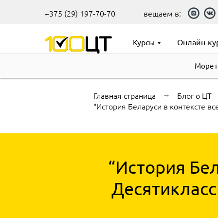
+375 (29) 197-70-70
вещаем в:
Курсы
Онлайн-ку
Море 
Главная страница
→
Блог о ЦТ
“История Беларуси в контексте в
“История Бел
Десятикласс