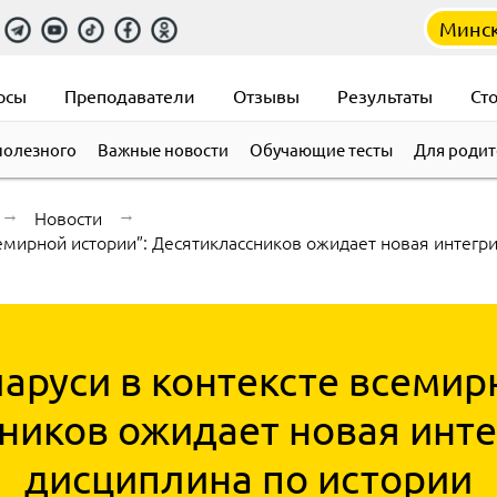
Минс
рсы
Преподаватели
Отзывы
Результаты
Ст
полезного
Важные новости
Обучающие тесты
Для родит
→
Новости
→
семирной истории”: Десятиклассников ожидает новая интегр
аруси в контексте всемир
ников ожидает новая инт
дисциплина по истории