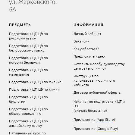
ул. Жарковского,
6А
ПРЕДМЕТЫ
ИНФОРМАЦИЯ
Подготовка к ЦТ, ЦЭ по
Личный кабинет
русскому языку
Вакансии
Подготовка к ЦТ, ЦЭ по
Как добраться?
белорусскому языку
Предложить идею
Подготовка к ЦТ, ЦЭ по
истории Беларуси
Оставить жалобу руководству
центра (анонимно)
Подготовка к ЦТ, ЦЭ по
математике
Инструкция по
использованию личного
Подготовка к ЦТ, ЦЭ по физике
кабинета
Подготовка к ЦТ, ЦЭ по химии
Договор публичной оферты
Подготовка к ЦТ, ЦЭ по
биологии
Чек-лист по подготовке к ЦТ и
ЦЭ
Подготовка к ЦТ, ЦЭ по
(скачать бесплатно)
обществоведению
Приложение
(App Store)
Подготовка к ЦТ, ЦЭ по
английскому языку
Приложение
(Google Play)
Пятидневный курс по