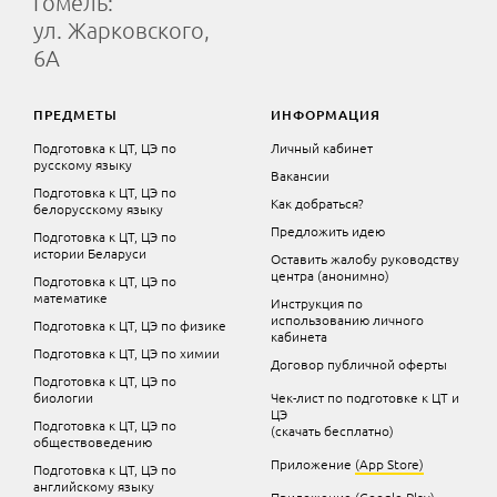
Гомель:
ул. Жарковского,
6А
ПРЕДМЕТЫ
ИНФОРМАЦИЯ
Подготовка к ЦТ, ЦЭ по
Личный кабинет
русскому языку
Вакансии
Подготовка к ЦТ, ЦЭ по
Как добраться?
белорусскому языку
Предложить идею
Подготовка к ЦТ, ЦЭ по
истории Беларуси
Оставить жалобу руководству
центра (анонимно)
Подготовка к ЦТ, ЦЭ по
математике
Инструкция по
использованию личного
Подготовка к ЦТ, ЦЭ по физике
кабинета
Подготовка к ЦТ, ЦЭ по химии
Договор публичной оферты
Подготовка к ЦТ, ЦЭ по
биологии
Чек-лист по подготовке к ЦТ и
ЦЭ
Подготовка к ЦТ, ЦЭ по
(скачать бесплатно)
обществоведению
Приложение
(App Store)
Подготовка к ЦТ, ЦЭ по
английскому языку
Приложение
(Google Play)