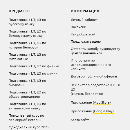
ПРЕДМЕТЫ
ИНФОРМАЦИЯ
Подготовка к ЦТ, ЦЭ по
Личный кабинет
русскому языку
Вакансии
Подготовка к ЦТ, ЦЭ по
Как добраться?
белорусскому языку
Предложить идею
Подготовка к ЦТ, ЦЭ по
истории Беларуси
Оставить жалобу руководству
центра (анонимно)
Подготовка к ЦТ, ЦЭ по
математике
Инструкция по
использованию личного
Подготовка к ЦТ, ЦЭ по физике
кабинета
Подготовка к ЦТ, ЦЭ по химии
Договор публичной оферты
Подготовка к ЦТ, ЦЭ по
биологии
Чек-лист по подготовке к ЦТ и
ЦЭ
Подготовка к ЦТ, ЦЭ по
(скачать бесплатно)
обществоведению
Приложение
(App Store)
Подготовка к ЦТ, ЦЭ по
английскому языку
Приложение
(Google Play)
Пятидневный курс по
всемирной истории
Карта сайта
Однодневный курс 2025