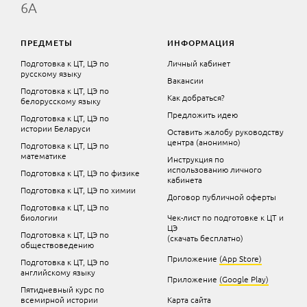
6А
ПРЕДМЕТЫ
ИНФОРМАЦИЯ
Подготовка к ЦТ, ЦЭ по
Личный кабинет
русскому языку
Вакансии
Подготовка к ЦТ, ЦЭ по
Как добраться?
белорусскому языку
Предложить идею
Подготовка к ЦТ, ЦЭ по
истории Беларуси
Оставить жалобу руководству
центра (анонимно)
Подготовка к ЦТ, ЦЭ по
математике
Инструкция по
использованию личного
Подготовка к ЦТ, ЦЭ по физике
кабинета
Подготовка к ЦТ, ЦЭ по химии
Договор публичной оферты
Подготовка к ЦТ, ЦЭ по
биологии
Чек-лист по подготовке к ЦТ и
ЦЭ
Подготовка к ЦТ, ЦЭ по
(скачать бесплатно)
обществоведению
Приложение
(App Store)
Подготовка к ЦТ, ЦЭ по
английскому языку
Приложение
(Google Play)
Пятидневный курс по
всемирной истории
Карта сайта