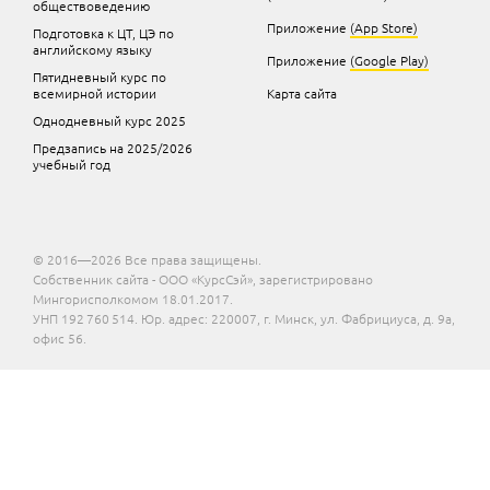
обществоведению
Приложение
(App Store)
Подготовка к ЦТ, ЦЭ по
английскому языку
Приложение
(Google Play)
Пятидневный курс по
всемирной истории
Карта сайта
Однодневный курс 2025
Предзапись на 2025/2026
учебный год
© 2016—2026 Все права защищены.
Собственник сайта - ООО «КурсСэй», зарегистрировано
Мингорисполкомом 18.01.2017.
УНП 192 760 514. Юр. адрес: 220007, г. Минск, ул. Фабрициуса, д. 9а,
офис 56.