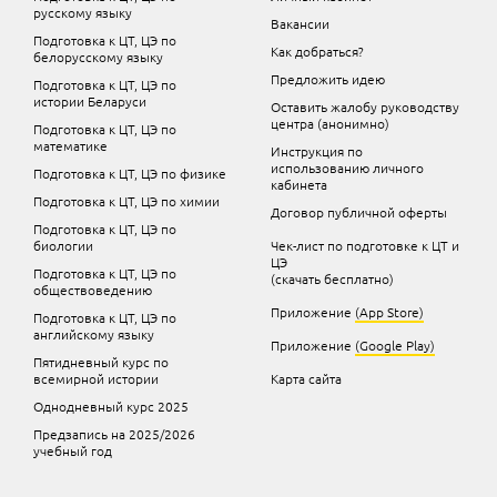
русскому языку
Вакансии
Подготовка к ЦТ, ЦЭ по
Как добраться?
белорусскому языку
Предложить идею
Подготовка к ЦТ, ЦЭ по
истории Беларуси
Оставить жалобу руководству
центра (анонимно)
Подготовка к ЦТ, ЦЭ по
математике
Инструкция по
использованию личного
Подготовка к ЦТ, ЦЭ по физике
кабинета
Подготовка к ЦТ, ЦЭ по химии
Договор публичной оферты
Подготовка к ЦТ, ЦЭ по
биологии
Чек-лист по подготовке к ЦТ и
ЦЭ
Подготовка к ЦТ, ЦЭ по
(скачать бесплатно)
обществоведению
Приложение
(App Store)
Подготовка к ЦТ, ЦЭ по
английскому языку
Приложение
(Google Play)
Пятидневный курс по
всемирной истории
Карта сайта
Однодневный курс 2025
Предзапись на 2025/2026
учебный год