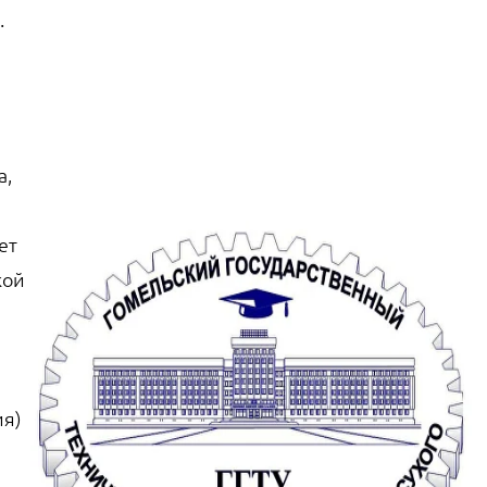
.
а,
ет
кой
ия)