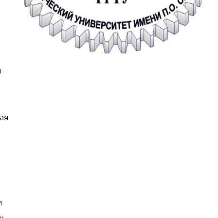
м
ая
и
х