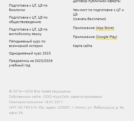
Договор публичной оферты
Подготовка к ЦТ, ЦЭ по
биологии
Чек-лист по подготовке к ЦТ и
ЦЭ
Подготовка к ЦТ, ЦЭ по
(скачать бесплатно)
обществоведению
Приложение
(App Store)
Подготовка к ЦТ, ЦЭ по
английскому языку
Приложение
(Google Play)
Пятидневный курс по
всемирной истории
Карта сайта
Однодневный курс 2025
Предзапись на 2025/2026
учебный год
© 2016—2026 Все права защищены.
Собственник сайта - ООО «КурсСэй», зарегистрировано
Мингорисполкомом 18.01.2017.
УНП 192 760 514. Юр. адрес: 220007, г. Минск, ул. Фабрициуса, д. 9а,
офис 56.